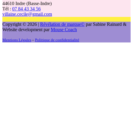
44610 Indre (Basse-Indre)
Tél :
07 84 43 34 56
villaine.cecile@gmail.com
Copyright © 2026 |
Révélation de marque©️
par Sabine Rainard &
Website development par
Mouse Coach
Mentions Légales
–
Politique de confidentialité